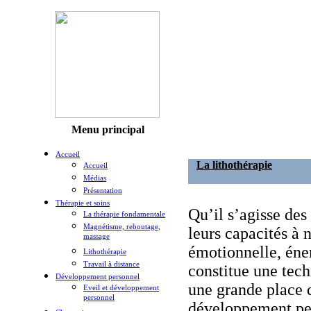
Menu principal
Accueil
La lithothérapie
Accueil
Médias
Présentation
Thérapie et soins
Qu’il s’agisse des
La thérapie fondamentale
Magnétisme, reboutage,
leurs capacités à 
massage
émotionnelle, éner
Lithothérapie
Travail à distance
constitue une tech
Développement personnel
une grande place 
Eveil et développement
personnel
développement pe