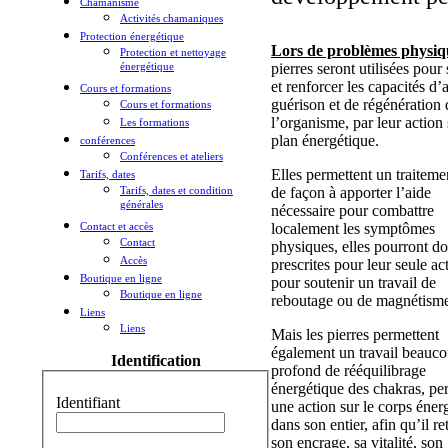
Chamanisme
Activités chamaniques
Protection énergétique
Lors de problèmes physiq
Protection et nettoyage
énergétique
pierres seront utilisées pour
et renforcer les capacités d’
Cours et formations
guérison et de régénération 
Cours et formations
l’organisme, par leur action 
Les formations
plan énergétique.
conférences
Conférences et ateliers
Elles permettent un traiteme
Tarifs, dates
Tarifs, dates et condition
de façon à apporter l’aide
générales
nécessaire pour combattre
Contact et accès
localement les symptômes
Contact
physiques, elles pourront do
Accès
prescrites pour leur seule ac
Boutique en ligne
pour soutenir un travail de
Boutique en ligne
reboutage ou de magnétism
Liens
Liens
Mais les pierres permettent
également un travail beauco
Identification
profond de rééquilibrage
énergétique des chakras, pe
Identifiant
une action sur le corps éner
dans son entier, afin qu’il r
son encrage, sa vitalité, son