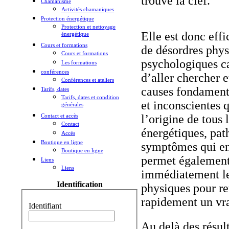
trouve la clef.
Chamanisme
Activités chamaniques
Protection énergétique
Protection et nettoyage
Elle est donc effi
énergétique
Cours et formations
de désordres phys
Cours et formations
psychologiques ca
Les formations
conférences
d’aller chercher e
Conférences et ateliers
causes fondament
Tarifs, dates
Tarifs, dates et condition
et inconscientes q
générales
Contact et accès
l’origine de tous 
Contact
énergétiques, pat
Accès
Boutique en ligne
symptômes qui en 
Boutique en ligne
permet également 
Liens
Liens
immédiatement l
Identification
physiques pour re
rapidement un vra
Identifiant
Au delà des résul