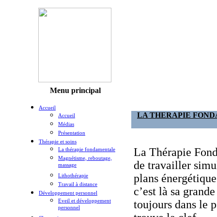
Menu principal
Accueil
LA THERAPIE FON
Accueil
Médias
Présentation
Thérapie et soins
La Thérapie Fon
La thérapie fondamentale
Magnétisme, reboutage,
de travailler sim
massage
plans énergétique
Lithothérapie
Travail à distance
c’est là sa grande
Développement personnel
Eveil et développement
toujours dans le 
personnel