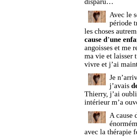
disparu…
Avec le s
période t
les choses autrem
cause d
’
une enfan
angoisses et me re
ma vie et laisser 
vivre et j’ai main
Je n’arri
j’avais
d
Thierry, j’ai oubl
intérieur m’a ou
A cause 
énormémen
avec la thérapie f