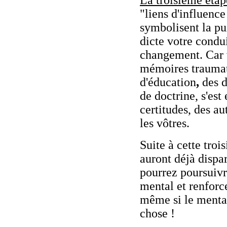
La troisième étap
"liens d'influenc
symbolisent la pu
dicte votre condu
changement. Car v
mémoires traumati
d'éducation
,
des d
de doctrine, s'es
certitudes, des a
les vôtres.
Suite à cette tro
auront déjà dispar
pourrez poursuivr
mental et renforce
même si le mental
chose !