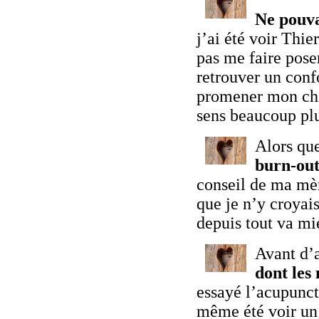
Ne pouva
j’ai été voir Thie
pas me faire poser
retrouver un conf
promener mon chie
sens beaucoup pl
Alors que
burn-ou
conseil de ma mère
que je n’y croyais
depuis tout va mi
Avant d’a
dont les
essayé l’acupunct
même été voir un 