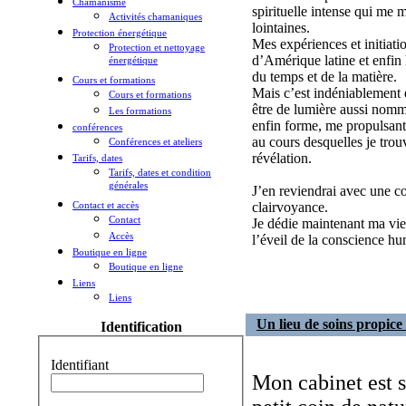
Chamanisme
spirituelle intense qui me
Activités chamaniques
lointaines.
Protection énergétique
Mes expériences et initiat
Protection et nettoyage
d’Amérique latine et enfin
énergétique
du temps et de la matière.
Cours et formations
Mais c’est indéniablement 
Cours et formations
être de lumière aussi nomm
Les formations
enfin forme, me propulsant 
conférences
au cours desquelles je trou
Conférences et ateliers
révélation.
Tarifs, dates
Tarifs, dates et condition
générales
J’en reviendrai avec une c
Contact et accès
clairvoyance.
Contact
Je dédie maintenant ma vie
Accès
l’éveil de la conscience h
Boutique en ligne
Boutique en ligne
Liens
Liens
Un lieu de soins propice
Identification
Identifiant
Mon cabinet est s