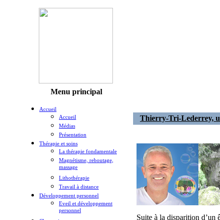
Menu principal
Accueil
Accueil
Thierry-Tri-Lederrey, 
Médias
Présentation
Thérapie et soins
La thérapie fondamentale
Magnétisme, reboutage,
massage
Lithothérapie
Travail à distance
Développement personnel
Eveil et développement
personnel
Suite à la disparition d’un 