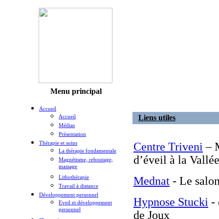
Menu principal
Accueil
Accueil
Liens utiles
Médias
Présentation
Thérapie et soins
Centre Triveni
– M
La thérapie fondamentale
d’éveil à la Vallé
Magnétisme, reboutage,
massage
Lithothérapie
Mednat
- Le salon
Travail à distance
Développement personnel
Hypnose Stucki
- 
Eveil et développement
personnel
de Joux