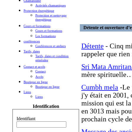
Chamanisme
Activités chamaniques
Protection énergétique
Protection et nettoyage
énergétique
Cours et formations
Détente et ouverture d’e
Cours et formations
Les formations
conférences
Détente
- Cinq mi
Conférences et ateliers
Tarifs, dates
rappeler que rien 
Tarifs, dates et condition
générales
Sri Mata Amrita
Contact et accès
Contact
mère spirituelle
Accès
Boutique en ligne
Cumbh mela
-Le 
Boutique en ligne
Liens
j'y était en 2001, 
Liens
mission qui est la
Identification
en 3013 mais pour
prochain cycle de 
Identifiant
Message des anci